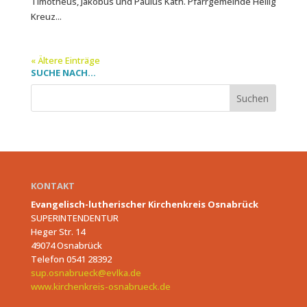
Timotheus, Jakobus und Paulus Kath. Pfarrgemeinde Heilig
Kreuz...
« Ältere Einträge
SUCHE NACH…
KONTAKT
Evangelisch-lutherischer Kirchenkreis Osnabrück
SUPERINTENDENTUR
Heger Str. 14
49074 Osnabrück
Telefon 0541 28392
sup.osnabrueck@evlka.de
www.kirchenkreis-osnabrueck.de