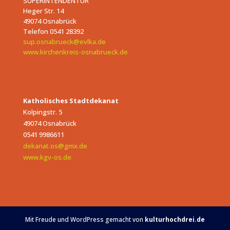
SUPERINTENDENTUR
Heger Str. 14
49074 Osnabrück
Telefon 0541 28392
sup.osnabrueck@evlka.de
www.kirchenkreis-osnabrueck.de
Katholisches Stadtdekanat
Kolpingstr. 5
49074 Osnabrück
0541 9986611
dekanat.os@gmx.de
www.kgv-os.de
Mit Freude und WordPress gemacht von
kulturhochdrei.de