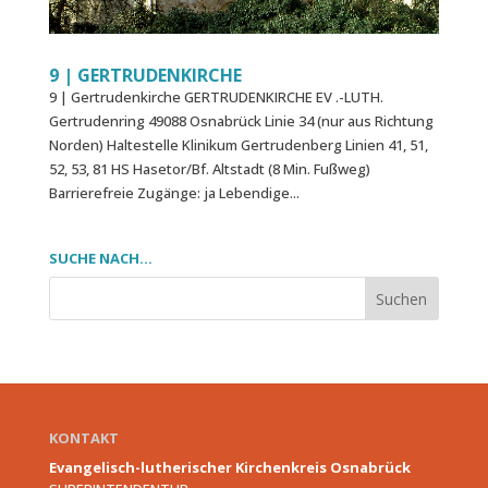
9 | GERTRUDEN­KIRCHE
9 | Gertruden­kirche GERTRUDENKIRCHE EV .-LUTH.
Gertrudenring 49088 Osnabrück Linie 34 (nur aus Richtung
Norden) Haltestelle Klinikum Gertrudenberg Linien 41, 51,
52, 53, 81 HS Hasetor/Bf. Altstadt (8 Min. Fußweg)
Barrierefreie Zugänge: ja Lebendige...
SUCHE NACH…
KONTAKT
Evangelisch-lutherischer Kirchenkreis Osnabrück