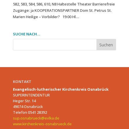
582, 583, 584, 586, 610, N8 Haltestelle Theater Barrierefreie
Zugänge: ja KOOPERATIONSPARTNER Dom St. Petrus St.
Marien Heilige – Vorbilder? 19:00 Hl....
SUCHE NACH…
KONTAKT
Evangelisch-lutherischer Kirchenkreis Osnabrück
SUPERINTENDENTUR
Heger Str. 14
49074 Osnabrück
Telefon 0541 28392
sup.osnabrueck@evlka.de
www.kirchenkreis-osnabrueck.de